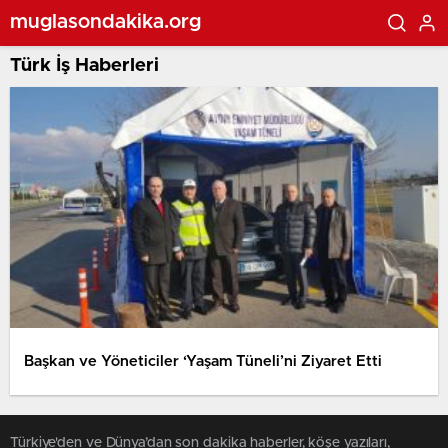
muglasondakika.org
Türk İş Haberleri
Başkan ve Yöneticiler ‘Yaşam Tüneli’ni Ziyaret Etti
Türkiye'den ve Dünya’dan son dakika haberler, köşe yazıları,