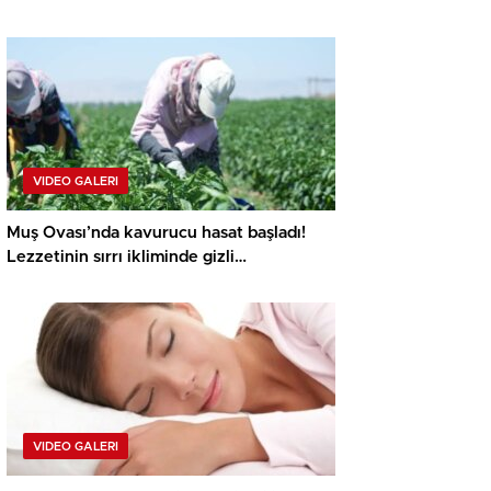
Şehitler Köprüsü sebep kapanacak,
alternatif güzergahlar neresi olacak?
VIDEO GALERI
Muş Ovası’nda kavurucu hasat başladı!
Lezzetinin sırrı ikliminde gizli…
VIDEO GALERI