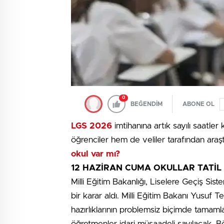
0
BEĞENDİM
ABONE OL
LGS 2026
imtihanına artık sayılı saatle
öğrenciler hem de veliler tarafından araştı
okul var mı?
12 HAZİRAN CUMA OKULLAR TATİL 
Milli Eğitim Bakanlığı, Liselere Geçiş Si
bir karar aldı. Milli Eğitim Bakanı Yusuf 
hazırlıklarının problemsiz biçimde tamam
öğretmenler idari müsaadeli sayılacak. Böy