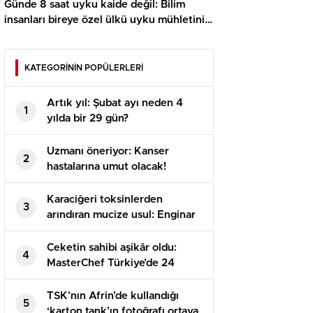
Günde 8 saat uyku kaide değil: Bilim
insanları bireye özel ülkü uyku mühletini
bulmanın yolunu açıkladı
KATEGORİNİN POPÜLERLERİ
Artık yıl: Şubat ayı neden 4
1
yılda bir 29 gün?
Uzmanı öneriyor: Kanser
2
hastalarına umut olacak!
Karaciğeri toksinlerden
3
arındıran mucize usul: Enginar
suyu nedir, nasıl tüketilir?
Enginar suyunun yararları
Ceketin sahibi aşikâr oldu:
4
nelerdir?
MasterChef Türkiye’de 24
Aralık’ta 3. ceketin sahibi kim
oldu?
TSK’nın Afrin’de kullandığı
5
‘karton tank’ın fotoğrafı ortaya