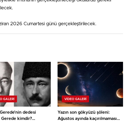
lecek.
aziran 2026 Cumartesi günü gerçekleştirilecek.
O GALERI
VIDEO GALERI
Gerede’nin dedesi
Yazın son gökyüzü şöleni:
 Gerede kimdir?
Ağustos ayında kaçırılmaması
’le birlikte Samsun’a
gereken 5 astronomi olayı