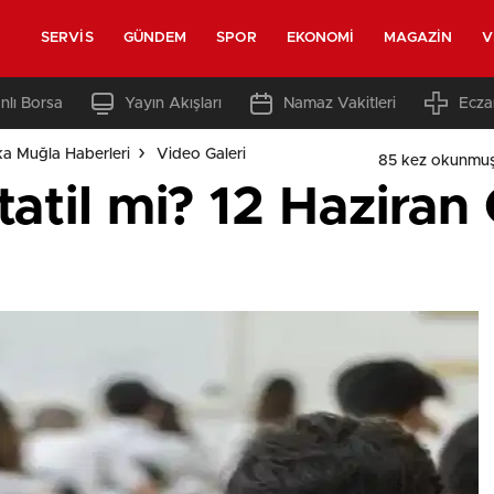
SERVIS
GÜNDEM
SPOR
EKONOMI
MAGAZIN
V
nlı Borsa
Yayın Akışları
Namaz Vakitleri
Ecza
a Muğla Haberleri
Video Galeri
85 kez okunmuş
 tatil mi? 12 Hazira