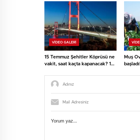
duracak mı?
çıkan 
hayatı
VIDEO GALERI
VIDE
15 Temmuz Şehitler Köprüsü ne
Muş Ov
vakit, saat kaçta kapanacak? 15
başladı
Temmuz Şehitler Köprüsü
iklimin
sebep kapanacak, alternatif
güzergahlar neresi olacak?