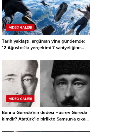
VIDEO GALERI
Tarih yaklaştı, argüman yine gündemde:
12 Ağustos’ta yerçekimi 7 saniyeliğine
duracak mı?
VIDEO GALERI
Bennu Gerede’nin dedesi Hüsrev Gerede
kimdir? Atatürk’le birlikte Samsun’a çıkan
Hüsrev Gerede’nin hayatı…