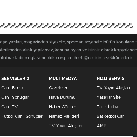
köşe yazıları, magazinden siyasete, spordan seyahate bütün konuların
erilmeden alıntı yapılamaz, kanuna aykırı ve izinsiz olarak kopyalana
 tutulmaktadır.muglasondakika.org tercih ettiğiniz için teşekkür ederiz.
SERVİSLER 2
MULTİMEDYA
HIZLI SERVİS
Canlı Borsa
Gazeteler
TV Yayın Akışları
Canlı Sonuçlar
Hava Durumu
Yazarlar Site
Canlı TV
Haber Gönder
Tenis İddaa
Futbol Canlı Sonuçlar
Namaz Vakitleri
Basketbol Canlı
TV Yayın Akışları
AMP