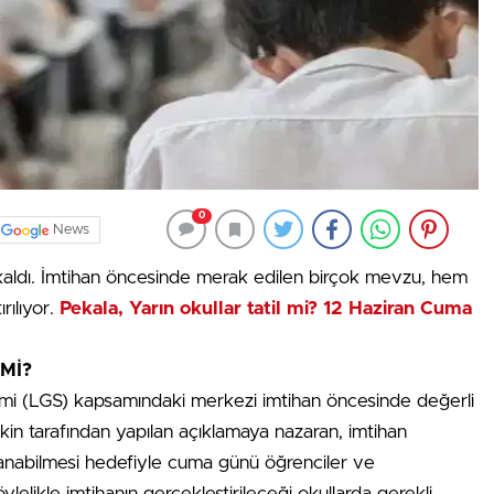
0
News
r kaldı. İmtihan öncesinde merak edilen birçok mevzu, hem
rılıyor.
Pekala, Yarın okullar tatil mi? 12 Haziran Cuma
Mİ?
stemi (LGS) kapsamındaki merkezi imtihan öncesinde değerli
Tekin tarafından yapılan açıklamaya nazaran, imtihan
lanabilmesi hedefiyle cuma günü öğrenciler ve
lelikle imtihanın gerçekleştirileceği okullarda gerekli