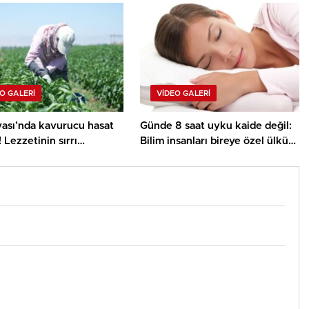
Hüsrev Gerede’nin
…
O GALERI
VIDEO GALERI
ası’nda kavurucu hasat
Günde 8 saat uyku kaide değil:
! Lezzetinin sırrı
Bilim insanları bireye özel ülkü
de gizli…
uyku mühletini bulmanın yolunu
açıkladı