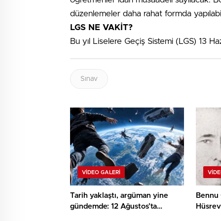
düzenlemeler daha rahat formda yapılabi
LGS NE VAKİT?
Bu yıl Liselere Geçiş Sistemi (LGS) 13 H
Sınav
VIDEO GALERI
VIDE
Tarih yaklaştı, argüman yine
Bennu 
gündemde: 12 Ağustos’ta
Hüsrev
yerçekimi 7 saniyeliğine
Atatürk