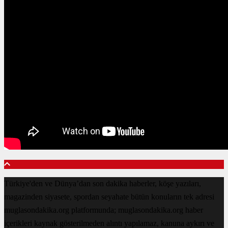
Türkiye'den ve Dünya’dan son dakika haberler, köşe yazıları,
magazinden siyasete, spordan seyahate bütün konuların tek adresi
muglasondakika.org platformunda; muglasondakika.org haber
içerikleri kaynak gösterilmeden alıntı yapılamaz, kanuna aykırı ve