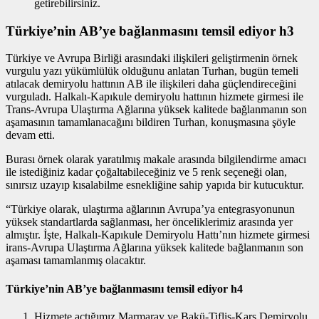
getirebilirsiniz.
Türkiye’nin AB’ye bağlanmasını temsil ediyor h3
Türkiye ve Avrupa Birliği arasındaki ilişkileri geliştirmenin
örnek
vurgulu yazı
yükümlülük olduğunu anlatan Turhan, bugün temeli
atılacak demiryolu hattının AB ile ilişkileri daha güçlendireceğini
vurguladı. Halkalı-Kapıkule demiryolu hattının hizmete girmesi ile
Trans-Avrupa Ulaştırma Ağlarına yüksek kalitede bağlanmanın son
aşamasının tamamlanacağını bildiren Turhan, konuşmasına şöyle
devam etti.
Burası örnek olarak yaratılmış makale arasında bilgilendirme amacı
ile istediğiniz kadar çoğaltabileceğiniz ve 5 renk seçeneği olan,
sınırsız uzayıp kısalabilme esnekliğine sahip yapıda bir kutucuktur.
“Türkiye olarak, ulaştırma ağlarının Avrupa’ya entegrasyonunun
yüksek standartlarda sağlanması, her önceliklerimiz arasında yer
almıştır. İşte, Halkalı-Kapıkule Demiryolu Hattı’nın hizmete girmesi
irans-Avrupa Ulaştırma Ağlarına yüksek kalitede bağlanmanın son
aşaması tamamlanmış olacaktır.
Türkiye’nin AB’ye bağlanmasını temsil ediyor h4
Hizmete açtığımız Marmaray ve Bakü-Tiflis-Kars Demiryolu