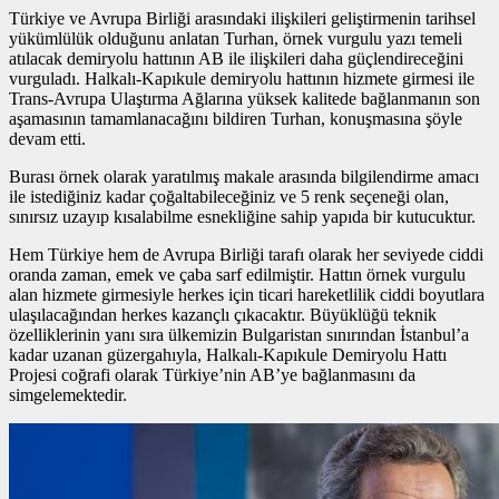
Türkiye ve Avrupa Birliği arasındaki ilişkileri geliştirmenin tarihsel
yükümlülük olduğunu anlatan Turhan,
örnek vurgulu yazı
temeli
atılacak demiryolu hattının AB ile ilişkileri daha güçlendireceğini
vurguladı. Halkalı-Kapıkule demiryolu hattının hizmete girmesi ile
Trans-Avrupa Ulaştırma Ağlarına yüksek kalitede bağlanmanın son
aşamasının tamamlanacağını bildiren Turhan, konuşmasına şöyle
devam etti.
Burası örnek olarak yaratılmış makale arasında bilgilendirme amacı
ile istediğiniz kadar çoğaltabileceğiniz ve 5 renk seçeneği olan,
sınırsız uzayıp kısalabilme esnekliğine sahip yapıda bir kutucuktur.
Hem Türkiye hem de Avrupa Birliği tarafı olarak her seviyede ciddi
oranda zaman, emek ve çaba sarf edilmiştir. Hattın
örnek vurgulu
alan
hizmete girmesiyle herkes için ticari hareketlilik ciddi boyutlara
ulaşılacağından herkes kazançlı çıkacaktır. Büyüklüğü teknik
özelliklerinin yanı sıra ülkemizin Bulgaristan sınırından İstanbul’a
kadar uzanan güzergahıyla, Halkalı-Kapıkule Demiryolu Hattı
Projesi coğrafi olarak Türkiye’nin AB’ye bağlanmasını da
simgelemektedir.