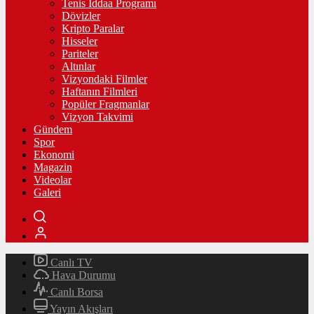
Tenis İddaa Programı
Dövizler
Kripto Paralar
Hisseler
Pariteler
Altınlar
Vizyondaki Filmler
Haftanın Filmleri
Popüler Fragmanlar
Vizyon Takvimi
Gündem
Spor
Ekonomi
Magazin
Videolar
Galeri
Canlı TV
Hava Durumu
Canlı Borsa
Yayın Akışları