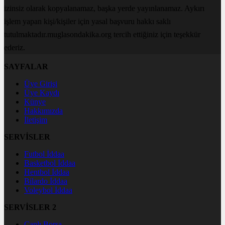
izinsiz olarak kopyalanamaz, başka yerde yayınlanamaz. Aykırı
işlem yapan kişi/kişiler için yasal başvuru hakkı saklı
tutulmaktadır.muglasondakika.org tercih ettiğiniz için teşekkür
ederiz.
SAYFALAR
Üye Girişi
Üye Kaydı
Künye
Hakkımızda
İletişim
SERVİSLER
Futbol İddaa
Basketbol İddaa
Hentbol İddaa
Bilardo İddaa
Voleybol İddaa
SERVİSLER 2
Canlı Borsa