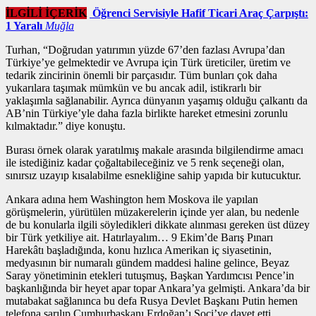
İLGİLİ İÇERİK
Öğrenci Servisiyle Hafif Ticari Araç Çarpıştı:
1 Yaralı
Muğla
Turhan, “Doğrudan yatırımın yüzde 67’den fazlası Avrupa’dan
Türkiye’ye gelmektedir ve Avrupa için Türk üreticiler, üretim ve
tedarik zincirinin önemli bir parçasıdır. Tüm bunları çok daha
yukarılara taşımak mümkün ve bu ancak adil, istikrarlı bir
yaklaşımla sağlanabilir. Ayrıca dünyanın yaşamış olduğu çalkantı da
AB’nin Türkiye’yle daha fazla birlikte hareket etmesini zorunlu
kılmaktadır.” diye konuştu.
Burası örnek olarak yaratılmış makale arasında bilgilendirme amacı
ile istediğiniz kadar çoğaltabileceğiniz ve 5 renk seçeneği olan,
sınırsız uzayıp kısalabilme esnekliğine sahip yapıda bir kutucuktur.
Ankara adına hem Washington hem Moskova ile yapılan
görüşmelerin, yürütülen müzakerelerin içinde yer alan, bu nedenle
de bu konularla ilgili söyledikleri dikkate alınması gereken üst düzey
bir Türk yetkiliye ait. Hatırlayalım… 9 Ekim’de Barış Pınarı
Harekâtı başladığında, konu hızlıca Amerikan iç siyasetinin,
medyasının bir numaralı gündem maddesi haline gelince, Beyaz
Saray yönetiminin etekleri tutuşmuş, Başkan Yardımcısı Pence’in
başkanlığında bir heyet apar topar Ankara’ya gelmişti. Ankara’da bir
mutabakat sağlanınca bu defa Rusya Devlet Başkanı Putin hemen
telefona sarılıp Cumhurbaşkanı Erdoğan’ı Soçi’ye davet etti.