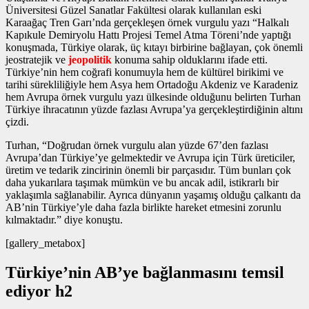
Üniversitesi Güzel Sanatlar Fakültesi olarak kullanılan eski
Karaağaç Tren Garı’nda gerçekleşen
örnek vurgulu yazı
“Halkalı
Kapıkule Demiryolu Hattı Projesi Temel Atma Töreni’nde yaptığı
konuşmada, Türkiye olarak, üç kıtayı birbirine bağlayan, çok önemli
jeostratejik ve
jeopolitik
konuma sahip olduklarını ifade etti.
Türkiye’nin hem coğrafi konumuyla hem de kültürel birikimi ve
tarihi sürekliliğiyle hem Asya hem Ortadoğu Akdeniz ve Karadeniz
hem Avrupa
örnek vurgulu yazı
ülkesinde olduğunu belirten Turhan
Türkiye ihracatının yüzde fazlası Avrupa’ya gerçekleştirdiğinin altını
çizdi.
Turhan, “Doğrudan
örnek vurgulu alan
yüzde 67’den fazlası
Avrupa’dan Türkiye’ye gelmektedir ve Avrupa için Türk üreticiler,
üretim ve tedarik zincirinin önemli bir parçasıdır. Tüm bunları çok
daha yukarılara taşımak mümkün ve bu ancak adil, istikrarlı bir
yaklaşımla sağlanabilir. Ayrıca dünyanın yaşamış olduğu çalkantı da
AB’nin Türkiye’yle daha fazla birlikte hareket etmesini zorunlu
kılmaktadır.” diye konuştu.
[gallery_metabox]
Türkiye’nin AB’ye bağlanmasını temsil
ediyor h2