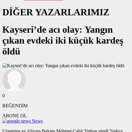
DİĞER YAZARLARIMIZ
Kayseri’de acı olay: Yangın
çıkan evdeki iki küçük kardeş
öldü
0
BEĞENDİM
ABONE OL
News
Ulaştırma ve Altyapı Bakanı Mehmet Cahit Turhan şimdi Trakya