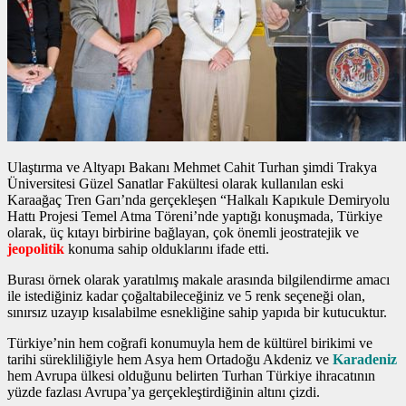
Ulaştırma ve Altyapı Bakanı Mehmet Cahit Turhan şimdi Trakya
Üniversitesi Güzel Sanatlar Fakültesi olarak kullanılan eski
Karaağaç Tren Garı’nda gerçekleşen “Halkalı Kapıkule Demiryolu
Hattı Projesi Temel Atma Töreni’nde yaptığı konuşmada, Türkiye
olarak, üç kıtayı birbirine bağlayan, çok önemli jeostratejik ve
jeopolitik
konuma sahip olduklarını ifade etti.
Burası örnek olarak yaratılmış makale arasında bilgilendirme amacı
ile istediğiniz kadar çoğaltabileceğiniz ve 5 renk seçeneği olan,
sınırsız uzayıp kısalabilme esnekliğine sahip yapıda bir kutucuktur.
Türkiye’nin hem coğrafi konumuyla hem de kültürel birikimi ve
tarihi sürekliliğiyle hem Asya hem Ortadoğu Akdeniz ve
Karadeniz
hem Avrupa ülkesi olduğunu belirten Turhan Türkiye ihracatının
yüzde fazlası Avrupa’ya gerçekleştirdiğinin altını çizdi.