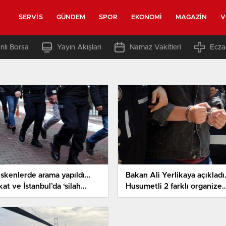
SERVIS
GÜNDEM
SPOR
EKONOMI
MAGAZIN
V
nlı Borsa
Yayın Akışları
Namaz Vakitleri
Ecza
skenlerde arama yapıldı…
Bakan Ali Yerlikaya açıklad
at ve İstanbul’da ‘silah
Husumetli 2 farklı organize
akçılığı’ operasyonu: 12
cürüm örgütüne operasyon
altı