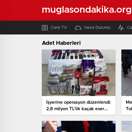
muglasondakika.org
Canlı TV
Hava Durumu
Ca
Adet Haberleri
İşyerine operasyon düzenlendi:
Me
2,8 milyon TL’lik kaçak eser
Tok
ele geçirildi
kaç
göz