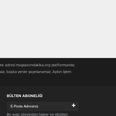
 tek adresi muglasondakika.org platformunda;
maz, başka yerde yayınlanamaz. Aykırı işlem
BÜLTEN ABONELİĞİ
+
Bu web sitesinden haber ve ebülten