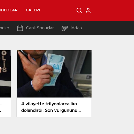
IDEOLAR
GALERI
neler
Canlı Sonuçlar
İddaa
ı…
4 vilayette trilyonlarca lira
dolandırdı: Son vurgununu
yapamadan yakayı ele verdi!