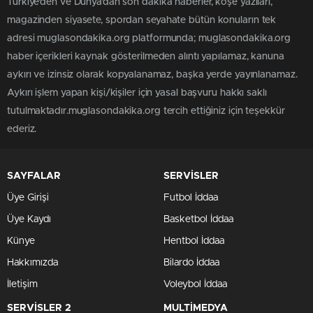
Türkiye'den ve Dünya’dan son dakika haberler, köşe yazıları,
magazinden siyasete, spordan seyahate bütün konuların tek
adresi muglasondakika.org platformunda; muglasondakika.org
haber içerikleri kaynak gösterilmeden alıntı yapılamaz, kanuna
aykırı ve izinsiz olarak kopyalanamaz, başka yerde yayınlanamaz.
Aykırı işlem yapan kişi/kişiler için yasal başvuru hakkı saklı
tutulmaktadır.muglasondakika.org tercih ettiğiniz için teşekkür
ederiz.
SAYFALAR
SERVİSLER
Üye Girişi
Futbol İddaa
Üye Kaydı
Basketbol İddaa
Künye
Hentbol İddaa
Hakkımızda
Bilardo İddaa
İletişim
Voleybol İddaa
SERVİSLER 2
MULTİMEDYA