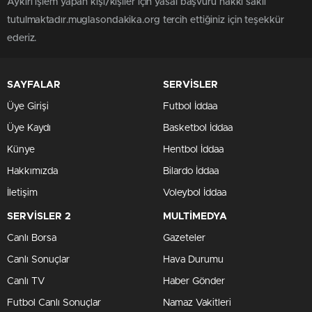
Aykırı işlem yapan kişi/kişiler için yasal başvuru hakkı saklı
tutulmaktadır.muglasondakika.org tercih ettiğiniz için teşekkür
ederiz.
SAYFALAR
SERVİSLER
Üye Girişi
Futbol İddaa
Üye Kaydı
Basketbol İddaa
Künye
Hentbol İddaa
Hakkımızda
Bilardo İddaa
İletişim
Voleybol İddaa
SERVİSLER 2
MULTİMEDYA
Canlı Borsa
Gazeteler
Canlı Sonuçlar
Hava Durumu
Canlı TV
Haber Gönder
Futbol Canlı Sonuçlar
Namaz Vakitleri