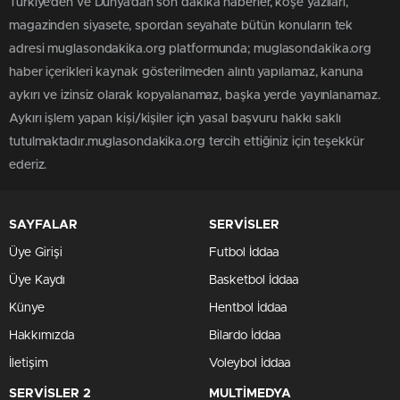
Türkiye'den ve Dünya’dan son dakika haberler, köşe yazıları,
magazinden siyasete, spordan seyahate bütün konuların tek
adresi muglasondakika.org platformunda; muglasondakika.org
haber içerikleri kaynak gösterilmeden alıntı yapılamaz, kanuna
aykırı ve izinsiz olarak kopyalanamaz, başka yerde yayınlanamaz.
Aykırı işlem yapan kişi/kişiler için yasal başvuru hakkı saklı
tutulmaktadır.muglasondakika.org tercih ettiğiniz için teşekkür
ederiz.
SAYFALAR
SERVİSLER
Üye Girişi
Futbol İddaa
Üye Kaydı
Basketbol İddaa
Künye
Hentbol İddaa
Hakkımızda
Bilardo İddaa
İletişim
Voleybol İddaa
SERVİSLER 2
MULTİMEDYA