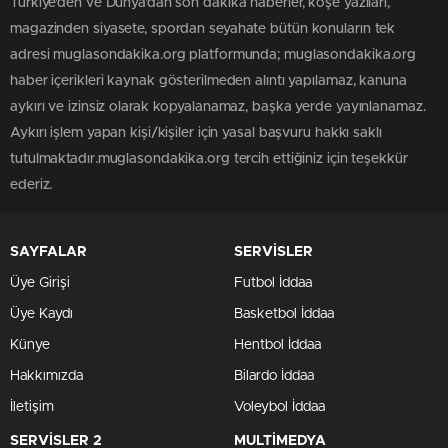
Türkiye'den ve Dünya’dan son dakika haberler, köşe yazıları,
magazinden siyasete, spordan seyahate bütün konuların tek
adresi muglasondakika.org platformunda; muglasondakika.org
haber içerikleri kaynak gösterilmeden alıntı yapılamaz, kanuna
aykırı ve izinsiz olarak kopyalanamaz, başka yerde yayınlanamaz.
Aykırı işlem yapan kişi/kişiler için yasal başvuru hakkı saklı
tutulmaktadır.muglasondakika.org tercih ettiğiniz için teşekkür
ederiz.
SAYFALAR
SERVİSLER
Üye Girişi
Futbol İddaa
Üye Kaydı
Basketbol İddaa
Künye
Hentbol İddaa
Hakkımızda
Bilardo İddaa
İletişim
Voleybol İddaa
SERVİSLER 2
MULTİMEDYA