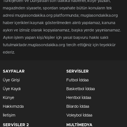
Türkiye'den ve Dünya’dan son dakika haberler, köşe yazıları,
magazinden siyasete, spordan seyahate bütün konuların tek
adresi muglasondakika.org platformunda; muglasondakika.org
haber içerikleri kaynak gösterilmeden alıntı yapılamaz, kanuna
aykırı ve izinsiz olarak kopyalanamaz, başka yerde yayınlanamaz.
Aykırı işlem yapan kişi/kişiler için yasal başvuru hakkı saklı
tutulmaktadır.muglasondakika.org tercih ettiğiniz için teşekkür
ederiz.
SAYFALAR
SERVİSLER
Üye Girişi
Futbol İddaa
Üye Kaydı
Basketbol İddaa
Künye
Hentbol İddaa
Hakkımızda
Bilardo İddaa
İletişim
Voleybol İddaa
SERVİSLER 2
MULTİMEDYA