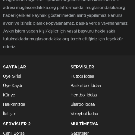
magazinden siyasete, spordan seyahate bütün konuların tek
adresi muglasondakika.org platformunda; muglasondakika.org
haber içerikleri kaynak gösterilmeden alıntı yapılamaz, kanuna
aykırı ve izinsiz olarak kopyalanamaz, başka yerde yayınlanamaz.
Aykırı işlem yapan kişi/kişiler için yasal başvuru hakkı saklı
tutulmaktadır.muglasondakika.org tercih ettiğiniz için teşekkür
ederiz.
SAYFALAR
SERVİSLER
Üye Girişi
Futbol İddaa
Üye Kaydı
Basketbol İddaa
Künye
Hentbol İddaa
Hakkımızda
Bilardo İddaa
İletişim
Voleybol İddaa
SERVİSLER 2
MULTİMEDYA
Canlı Borsa
Gazeteler