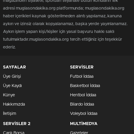
magazinden siyasete, spordan seyahate bütün konuların tek
adresi muglasondakika.org platformunda; muglasondakika.org
haber içerikleri kaynak gösterilmeden alıntı yapılamaz, kanuna
aykırı ve izinsiz olarak kopyalanamaz, başka yerde yayınlanamaz.
Aykırı işlem yapan kişi/kişiler için yasal başvuru hakkı saklı
tutulmaktadır.muglasondakika.org tercih ettiğiniz için teşekkür
ederiz.
SAYFALAR
SERVİSLER
Üye Girişi
Futbol İddaa
Üye Kaydı
Basketbol İddaa
Künye
Hentbol İddaa
Hakkımızda
Bilardo İddaa
İletişim
Voleybol İddaa
SERVİSLER 2
MULTİMEDYA
Canlı Borsa
Gazeteler