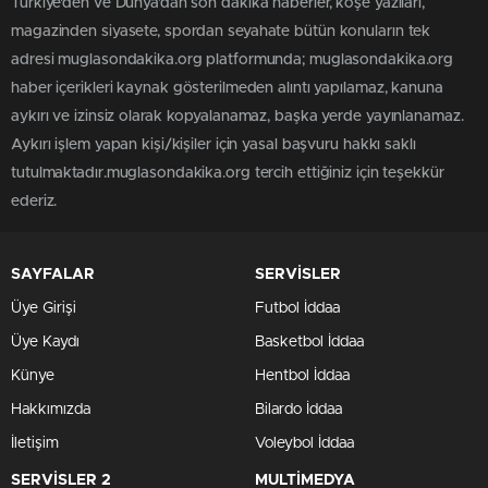
Türkiye'den ve Dünya’dan son dakika haberler, köşe yazıları,
magazinden siyasete, spordan seyahate bütün konuların tek
adresi muglasondakika.org platformunda; muglasondakika.org
haber içerikleri kaynak gösterilmeden alıntı yapılamaz, kanuna
aykırı ve izinsiz olarak kopyalanamaz, başka yerde yayınlanamaz.
Aykırı işlem yapan kişi/kişiler için yasal başvuru hakkı saklı
tutulmaktadır.muglasondakika.org tercih ettiğiniz için teşekkür
ederiz.
SAYFALAR
SERVİSLER
Üye Girişi
Futbol İddaa
Üye Kaydı
Basketbol İddaa
Künye
Hentbol İddaa
Hakkımızda
Bilardo İddaa
İletişim
Voleybol İddaa
SERVİSLER 2
MULTİMEDYA