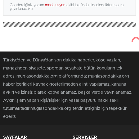
Gönderdiğiniz yorum
moderasyon
ekibi tarafından incelendikten sonra
yayınlanacaktır.
Türkiye'den ve Dünya’dan son dakika haberler, köşe yazıları,
magazinden siyasete, spordan seyahate bütün konuların tek
adresi muglasondakika.org platformunda; muglasondakika.org
haber içerikleri kaynak gösterilmeden alıntı yapılamaz, kanuna
aykırı ve izinsiz olarak kopyalanamaz, başka yerde yayınlanamaz.
Aykırı işlem yapan kişi/kişiler için yasal başvuru hakkı saklı
tutulmaktadır.muglasondakika.org tercih ettiğiniz için teşekkür
ederiz.
SAYFALAR
SERVİSLER