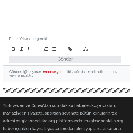
En az 10 karakter gerekli
Gönder
Gönderdiğiniz yorum
moderasyon
ekibi tarafından incelendikten sonra
yayınlanacaktır.
Türkiye'den ve Dünya’dan son dakika haberler, köşe yazıları,
magazinden siyasete, spordan seyahate bütün konuların tek
adresi muglasondakika.org platformunda; muglasondakika.org
haber içerikleri kaynak gösterilmeden alıntı yapılamaz, kanuna