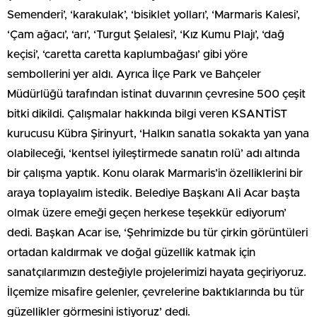
Semenderi’, ‘karakulak’, ‘bisiklet yolları’, ‘Marmaris Kalesi’,
‘Çam ağacı’, ‘arı’, ‘Turgut Şelalesi’, ‘Kız Kumu Plajı’, ‘dağ
keçisi’, ‘caretta caretta kaplumbağası’ gibi yöre
sembollerini yer aldı. Ayrıca İlçe Park ve Bahçeler
Müdürlüğü tarafından istinat duvarının çevresine 500 çeşit
bitki dikildi. Çalışmalar hakkında bilgi veren KSANTİST
kurucusu Kübra Şirinyurt, ‘Halkın sanatla sokakta yan yana
olabileceği, ‘kentsel iyileştirmede sanatın rolü’ adı altında
bir çalışma yaptık. Konu olarak Marmaris’in özelliklerini bir
araya toplayalım istedik. Belediye Başkanı Ali Acar başta
olmak üzere emeği geçen herkese teşekkür ediyorum’
dedi. Başkan Acar ise, ‘Şehrimizde bu tür çirkin görüntüleri
ortadan kaldırmak ve doğal güzellik katmak için
sanatçılarımızın desteğiyle projelerimizi hayata geçiriyoruz.
İlçemize misafire gelenler, çevrelerine baktıklarında bu tür
güzellikler görmesini istiyoruz’ dedi.