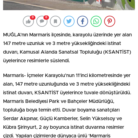
0
0
MUĞLA’nın Marmaris ilçesinde, karayolu üzerinde yer alan
147 metre uzunluk ve 3 metre yüksekliğindeki istinat
duvarı, Kamusal Alanda Sanatsal Topluluğu (KSANTİST)
üyelerince resimlerle süslendi.
Marmaris- İçmeler Karayolu’nun 11’inci kilometresinde yer
alan, 147 metre uzunluğunda ve 3 metre yüksekliğindeki
istinat duvarı, KSANTİST üyelerince tuvale dönüştürüldü.
Marmaris Belediyesi Park ve Bahçeler Müdürlüğü,
topluluğa boya temin etti. Duvar boyama sanatçıları
Serdar Akpınar, Güçlü Kamberler, Selin Yükselsoy ve
Kübra Şirinyurt, 2 ay boyunca istinat duvarına resimler
çizdi. Yapılan çizimlerde dünyaca ünlü ‘Marmaris