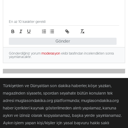
En az 10 karakter gerekli
Gönder
Gönderdiğiniz yorum
moderasyon
ekibi tarafından incelendikten sonra
yayınlanacaktır.
Türkiye'den ve Dünya’dan son dakika haberler, köşe yazıları,
magazinden siyasete, spordan seyahate bütün konuların tek
adresi muglasondakika.org platformunda; muglasondakika.org
haber içerikleri kaynak gösterilmeden alıntı yapılamaz, kanuna
aykırı ve izinsiz olarak kopyalanamaz, başka yerde yayınlanamaz.
Aykırı işlem yapan kişi/kişiler için yasal başvuru hakkı saklı