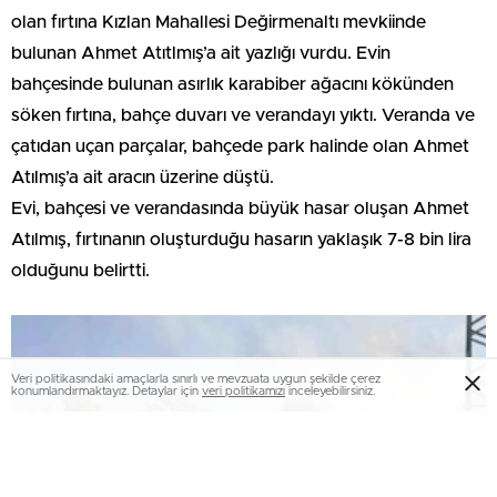
olan fırtına Kızlan Mahallesi Değirmenaltı mevkiinde
bulunan Ahmet Atıtlmış’a ait yazlığı vurdu. Evin
bahçesinde bulunan asırlık karabiber ağacını kökünden
söken fırtına, bahçe duvarı ve verandayı yıktı. Veranda ve
çatıdan uçan parçalar, bahçede park halinde olan Ahmet
Atılmış’a ait aracın üzerine düştü.
Evi, bahçesi ve verandasında büyük hasar oluşan Ahmet
Atılmış, fırtınanın oluşturduğu hasarın yaklaşık 7-8 bin lira
olduğunu belirtti.
Veri politikasındaki amaçlarla sınırlı ve mevzuata uygun şekilde çerez
konumlandırmaktayız. Detaylar için
veri politikamızı
inceleyebilirsiniz.