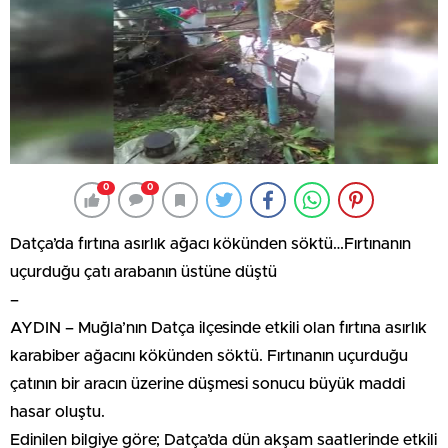
0
0
Datça’da fırtına asırlık ağacı kökünden söktü…Fırtınanın
uçurduğu çatı arabanın üstüne düştü
–
AYDIN – Muğla’nın Datça ilçesinde etkili olan fırtına asırlık
karabiber ağacını kökünden söktü. Fırtınanın uçurduğu
çatının bir aracın üzerine düşmesi sonucu büyük maddi
hasar oluştu.
Edinilen bilgiye göre; Datça’da dün akşam saatlerinde etkili