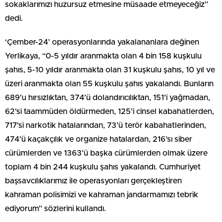
sokaklarımızı huzursuz etmesine müsaade etmeyeceğiz”
dedi.
‘Çember-24’ operasyonlarında yakalananlara değinen
Yerlikaya, “0-5 yıldır aranmakta olan 4 bin 158 kuşkulu
şahıs, 5-10 yıldır aranmakta olan 31 kuşkulu şahıs, 10 yıl ve
üzeri aranmakta olan 55 kuşkulu şahıs yakalandı. Bunların
689’u hırsızlıktan, 374’ü dolandırıcılıktan, 151’i yağmadan,
62’si taammüden öldürmeden, 125’i cinsel kabahatlerden,
717’si narkotik hatalarından, 73’ü terör kabahatlerinden,
474’ü kaçakçılık ve organize hatalardan, 216’sı siber
cürümlerden ve 1363’ü başka cürümlerden olmak üzere
toplam 4 bin 244 kuşkulu şahıs yakalandı. Cumhuriyet
başsavcılıklarımız ile operasyonları gerçekleştiren
kahraman polisimizi ve kahraman jandarmamızı tebrik
ediyorum” sözlerini kullandı.