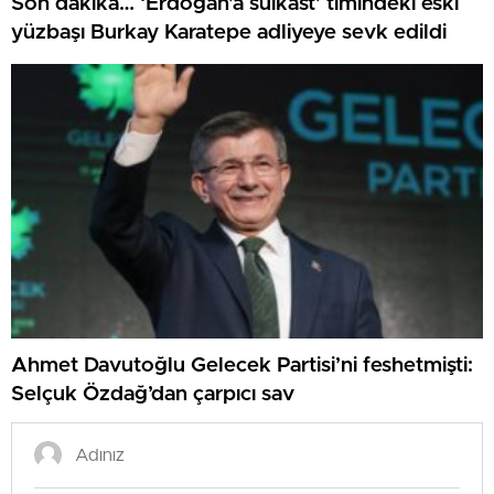
Son dakika… ‘Erdoğan’a suikast’ timindeki eski
yüzbaşı Burkay Karatepe adliyeye sevk edildi
Ahmet Davutoğlu Gelecek Partisi’ni feshetmişti:
Selçuk Özdağ’dan çarpıcı sav