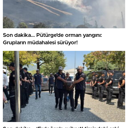
Son dakika… Pütürge’de orman yangını:
Grupların müdahalesi sürüyor!