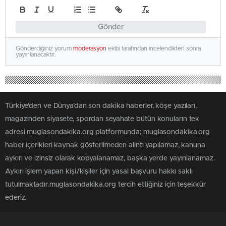
Gönder
Gönderdiğiniz yorum
moderasyon
ekibi tarafından incelendikten sonra
yayınlanacaktır.
Türkiye'den ve Dünya’dan son dakika haberler, köşe yazıları,
magazinden siyasete, spordan seyahate bütün konuların tek
adresi muglasondakika.org platformunda; muglasondakika.org
haber içerikleri kaynak gösterilmeden alıntı yapılamaz, kanuna
aykırı ve izinsiz olarak kopyalanamaz, başka yerde yayınlanamaz.
Aykırı işlem yapan kişi/kişiler için yasal başvuru hakkı saklı
tutulmaktadır.muglasondakika.org tercih ettiğiniz için teşekkür
ederiz.