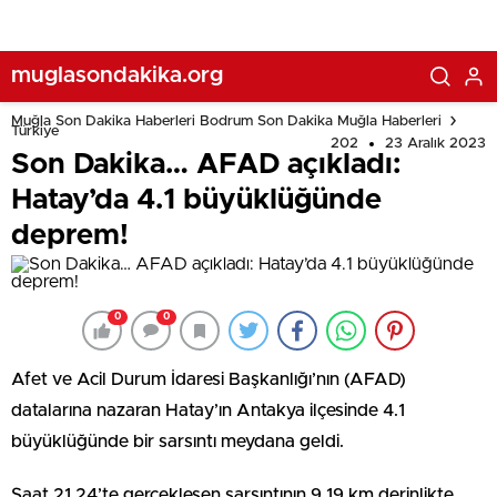
muglasondakika.org
Muğla Son Dakika Haberleri Bodrum Son Dakika Muğla Haberleri
Türkiye
202
23 Aralık 2023
Son Dakika… AFAD açıkladı:
Hatay’da 4.1 büyüklüğünde
deprem!
0
0
Afet ve Acil Durum İdaresi Başkanlığı’nın (AFAD)
datalarına nazaran Hatay’ın Antakya ilçesinde 4.1
büyüklüğünde bir sarsıntı meydana geldi.
Saat 21.24’te gerçekleşen sarsıntının 9.19 km derinlikte