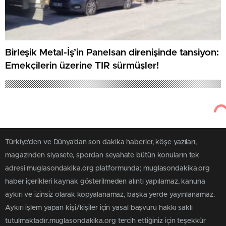
Birleşik Metal-İş’in Panelsan direnişinde tansiyon:
Emekçilerin üzerine TIR sürmüşler!
Türkiye'den ve Dünya’dan son dakika haberler, köşe yazıları,
magazinden siyasete, spordan seyahate bütün konuların tek
adresi muglasondakika.org platformunda; muglasondakika.org
haber içerikleri kaynak gösterilmeden alıntı yapılamaz, kanuna
aykırı ve izinsiz olarak kopyalanamaz, başka yerde yayınlanamaz.
Aykırı işlem yapan kişi/kişiler için yasal başvuru hakkı saklı
tutulmaktadır.muglasondakika.org tercih ettiğiniz için teşekkür