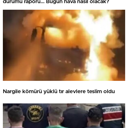
durumu raporu… Bugün hava nasıl olacak?
Nargile kömürü yüklü tır alevlere teslim oldu