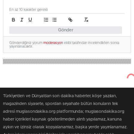
En az 10 karakter gerekli
Gönder
Gönderdiğiniz yorum
moderasyon
ekibi tarafından incelendikten sonra
yayınlanacaktır.
Türkiye'den ve Dünya’dan son dakika haberler, köşe yazıları,
magazinden siyasete, spordan seyahate bütün konuların tek
adresi muglasondakika.org platformunda; muglasondakika.org
haber içerikleri kaynak gösterilmeden alıntı yapılamaz, kanuna
aykırı ve izinsiz olarak kopyalanamaz, başka yerde yayınlanamaz.