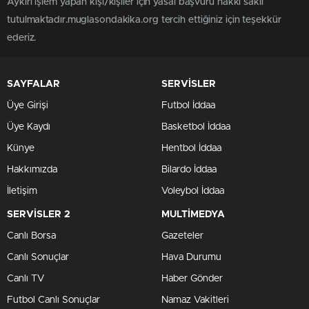
Aykırı işlem yapan kişi/kişiler için yasal başvuru hakkı saklı
tutulmaktadır.muglasondakika.org tercih ettiğiniz için teşekkür
ederiz.
SAYFALAR
SERVİSLER
Üye Girişi
Futbol İddaa
Üye Kaydı
Basketbol İddaa
Künye
Hentbol İddaa
Hakkımızda
Bilardo İddaa
İletişim
Voleybol İddaa
SERVİSLER 2
MULTİMEDYA
Canlı Borsa
Gazeteler
Canlı Sonuçlar
Hava Durumu
Canlı TV
Haber Gönder
Futbol Canlı Sonuçlar
Namaz Vakitleri