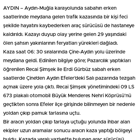
AYDIN – Aydın-Muğla karayolunda sabahın erken
saatlerinde meydana gelen trafik kazasında bir kişi feci
şekilde hayatını kaybederken araç sürücüsü de hastaneye
kaldırıldı. Kazayı duyup olay yerine gelen 29 yaşındaki
ölen şahsın yakınlarının feryatları yürekleri dağladı.
Kaza saat 06: 30 sıralarında Çine-Aydın yolu üzerinde
meydana geldi. Edinilen bilgiye göre; Pazarcılık yaptıkları
öğrenilen Recai Şimşek ile Erdi Gürbüz sabah erken
saatlerde Çine’den Aydın Efeler’deki Salı pazarında tezgah
açmak üzere yola çıktı. Recai Şimşek yönetimindeki 09 LS
673 plakalı otomobil Büyük Menderes Nehri Köprüsü’nü
geçtikten sonra Efeler ilçe girişinde bilinmeyen bir nedenle
yoldan çıkıp pamuk tarlasına uçtu.
Bir aracın yoldan çıkıp tarlaya uçtuğu yolunda ihbar alan
ekipler uzun aramalar sonucu aracın kaza yaptığı bölgeyi
buldu. Kazada yaralı vaziyette bulunan araç sürücüsü