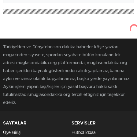
Türkiye'den ve Dünya’dan son dakika haberler, köşe yazıları,
magazinden siyasete, spordan seyahate bütün konuların tek
adresi muglasondakika.org platformunda; muglasondakika.org
haber içerikleri kaynak gösterilmeden alıntı yapılamaz, kanuna
aykırı ve izinsiz olarak kopyalanamaz, başka yerde yayınlanamaz.
Aykırı işlem yapan kişi/kişiler için yasal başvuru hakkı saklı
tutulmaktadır.muglasondakika.org tercih ettiğiniz için teşekkür
ederiz.
SAYFALAR
SERVİSLER
Üye Girişi
Futbol İddaa