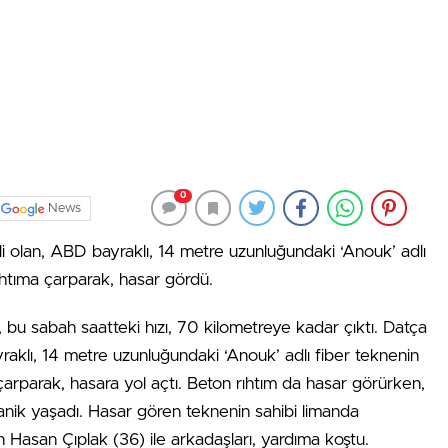
0
News
i olan, ABD bayraklı, 14 metre uzunluğundaki ‘Anouk’ adlı
rıhtıma çarparak, hasar gördü.
, bu sabah saatteki hızı, 70 kilometreye kadar çıktı. Datça
raklı, 14 metre uzunluğundaki ‘Anouk’ adlı fiber teknenin
 çarparak, hasara yol açtı. Beton rıhtım da hasar görürken,
 panik yaşadı. Hasar gören teknenin sahibi limanda
Hasan Çıplak (36) ile arkadaşları, yardıma koştu.