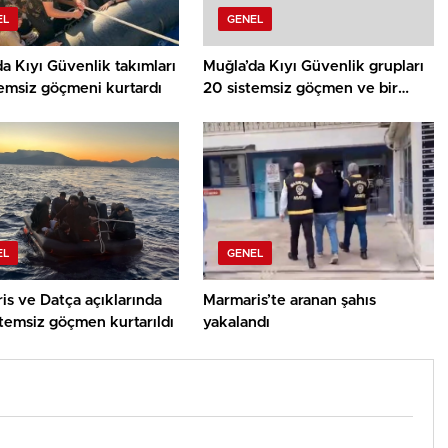
EL
GENEL
a Kıyı Güvenlik takımları
Muğla’da Kıyı Güvenlik grupları
temsiz göçmeni kurtardı
20 sistemsiz göçmen ve bir
göçmen kaçakçısı yakaladı
EL
GENEL
is ve Datça açıklarında
Marmaris’te aranan şahıs
temsiz göçmen kurtarıldı
yakalandı