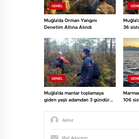
GENEL
GEN
Muğla’da Orman Yangını
Muğla’d
Denetim Altına Alındı
36 sis
GENEL
GEN
Muğla’da mantar toplamaya
Marmar
giden yaşlı adamdan 3 gündür
106 sis
haber alınamıyor