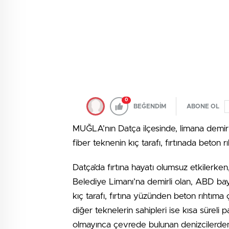
0
BEĞENDİM
ABONE OL
MUĞLA’nın Datça ilçesinde, limana demirl
fiber teknenin kıç tarafı, fırtınada beton 
Datça’da fırtına hayatı olumsuz etkilerken
Belediye Limanı’na demirli olan, ABD bay
kıç tarafı, fırtına yüzünden beton rıhtıma
diğer teknelerin sahipleri ise kısa süreli
olmayınca çevrede bulunan denizcilerden 