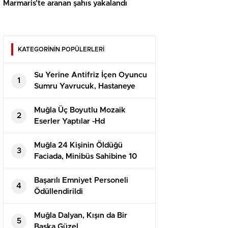
Marmaris’te aranan şahıs yakalandı
KATEGORİNİN POPÜLERLERİ
Su Yerine Antifriz İçen Oyuncu
1
Sumru Yavrucuk, Hastaneye
Kaldırıldı
Muğla Üç Boyutlu Mozaik
2
Eserler Yaptılar -Hd
Muğla 24 Kişinin Öldüğü
3
Faciada, Minibüs Sahibine 10
Yıl Hapis
Başarılı Emniyet Personeli
4
Ödüllendirildi
Muğla Dalyan, Kışın da Bir
5
Başka Güzel