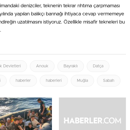
 limandaki denizciler, teknenin tekrar rıhtıma çarpmaması
8 yılında yapılan balıkçı barınağı ihtiyaca cevap vermemeye
reğin uzatılmasını istiyoruz. Özellikle misafir tekneleri bu
.
k Devletleri
Anouk
Bayraklı
Datça
i
haberler
haberleri
Muğla
Sabah