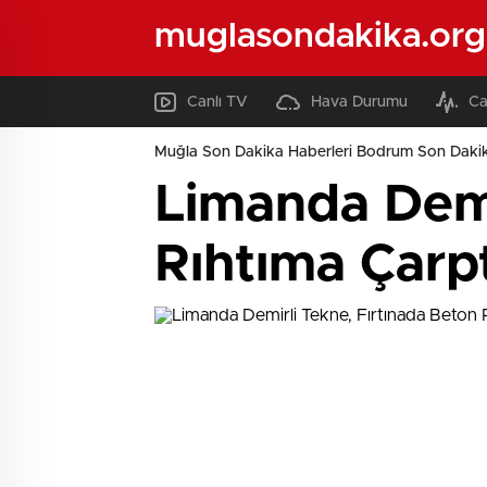
muglasondakika.org
Canlı TV
Hava Durumu
Ca
Muğla Son Dakika Haberleri Bodrum Son Dakik
Limanda Demi
Rıhtıma Çarpt