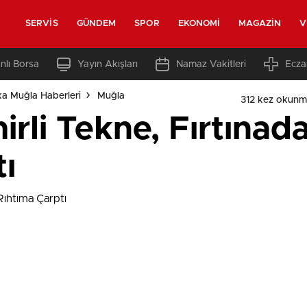
SERVIS
GÜNDEM
SPOR
EKONOMI
MAGAZIN
V
nlı Borsa
Yayın Akışları
Namaz Vakitleri
Ecza
a Muğla Haberleri
Muğla
312 kez okunm
rli Tekne, Fırtınad
ı