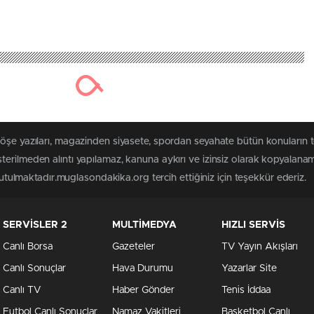
köşe yazıları, magazinden siyasete, spordan seyahate bütün konuların
erilmeden alıntı yapılamaz, kanuna aykırı ve izinsiz olarak kopyalana
 tutulmaktadır.muglasondakika.org tercih ettiğiniz için teşekkür ederiz.
SERVİSLER 2
MULTİMEDYA
HIZLI SERVİS
Canlı Borsa
Gazeteler
TV Yayın Akışları
Canlı Sonuçlar
Hava Durumu
Yazarlar Site
Canlı TV
Haber Gönder
Tenis İddaa
Futbol Canlı Sonuçlar
Namaz Vakitleri
Basketbol Canlı