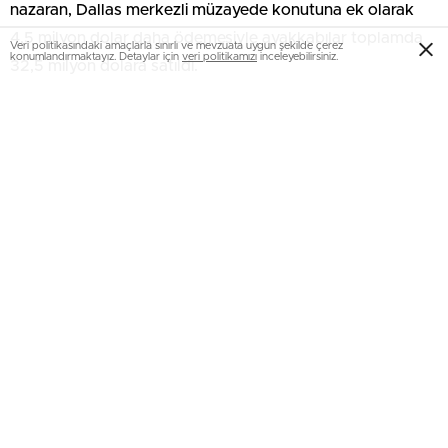
nazaran, Dallas merkezli müzayede konutuna ek olarak
4,5 milyon dolar daha ödemesiyle ayakkabılar toplamda
Veri politikasındaki amaçlarla sınırlı ve mevzuata uygun şekilde çerez
konumlandırmaktayız. Detaylar için
veri politikamızı
inceleyebilirsiniz.
32,5 milyon dolara satıldı.
Bu satış, ayakkabıları sinema tarihinde açık artırmada
satılan en kıymetli sinema eşyası haline getirdi. Heritage
Auctions Lider Yardımcısı Joe Maddalena, mevzuyla ilgili
yaptığı açıklamada, “Judy Garland’ın kırmızı ayakkabıları ile
Hollywood’daki öbür sinema kostümleri ortasında hiçbir
karşılaştırma yapılamaz. Bu açık artırma, sinemaların ve
sinema anılarının kültürümüz ve koleksiyoncular için ne
kadar kıymetli olduğunu yansıtıyor” tabirlerini kullandı.
Ayakkabıları çalan Terry Jon Martin, ayakkabıların gerçek
yakutlarla süslenmiş olduğunu düşünerek hatası işlediğini