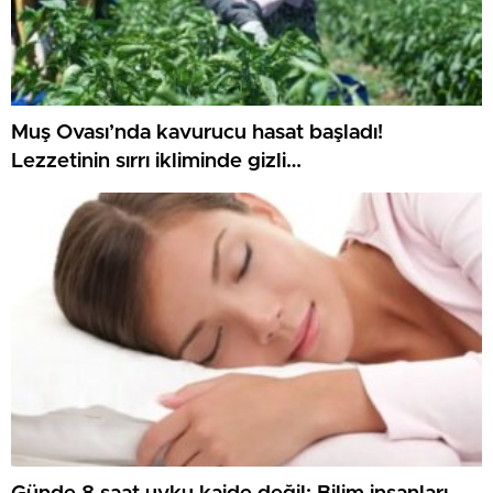
Muş Ovası’nda kavurucu hasat başladı!
Lezzetinin sırrı ikliminde gizli…