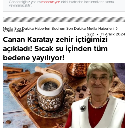
Gönderdiğiniz yorum
moderasyon
ekibi tarafından incelendikten sonra
yayınlanacaktır.
Muğla Son Dakika Haberleri Bodrum Son Dakika Muğla Haberleri
Video Galeri
222
11 Aralık 2024
Canan Karatay zehir içtiğimizi
açıkladı! Sıcak su içinden tüm
bedene yayılıyor!