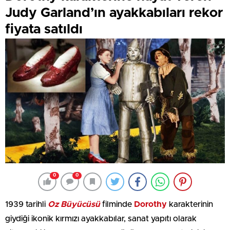
Judy Garland’ın ayakkabıları rekor
fiyata satıldı
0
0
1939 tarihli
Oz Büyücüsü
filminde
Dorothy
karakterinin
giydiği ikonik kırmızı ayakkabılar, sanat yapıtı olarak