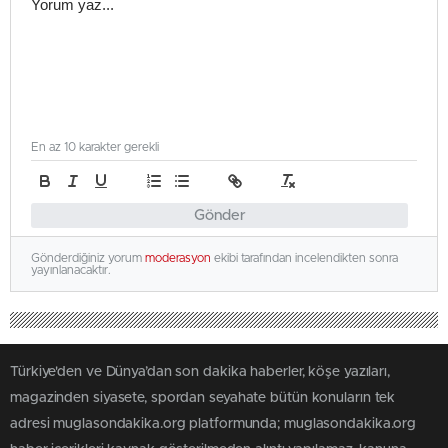
En az 10 karakter gerekli
Gönder
Gönderdiğiniz yorum
moderasyon
ekibi tarafından incelendikten sonra
yayınlanacaktır.
Türkiye'den ve Dünya’dan son dakika haberler, köşe yazıları,
magazinden siyasete, spordan seyahate bütün konuların tek
adresi muglasondakika.org platformunda; muglasondakika.org