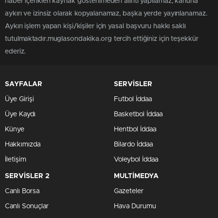
haber içerikleri kaynak gösterilmeden alıntı yapılamaz, kanuna
aykırı ve izinsiz olarak kopyalanamaz, başka yerde yayınlanamaz.
Aykırı işlem yapan kişi/kişiler için yasal başvuru hakkı saklı
tutulmaktadır.muglasondakika.org tercih ettiğiniz için teşekkür
ederiz.
SAYFALAR
SERVİSLER
Üye Girişi
Futbol İddaa
Üye Kaydı
Basketbol İddaa
Künye
Hentbol İddaa
Hakkımızda
Bilardo İddaa
İletişim
Voleybol İddaa
SERVİSLER 2
MULTİMEDYA
Canlı Borsa
Gazeteler
Canlı Sonuçlar
Hava Durumu