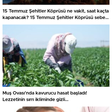
15 Temmuz Şehitler Köprüsü ne vakit, saat kaçta
kapanacak? 15 Temmuz Şehitler Köprüsü sebep
kapanacak, alternatif güzergahlar neresi olacak?
Muş Ovası’nda kavurucu hasat başladı!
Lezzetinin sırrı ikliminde gizli…