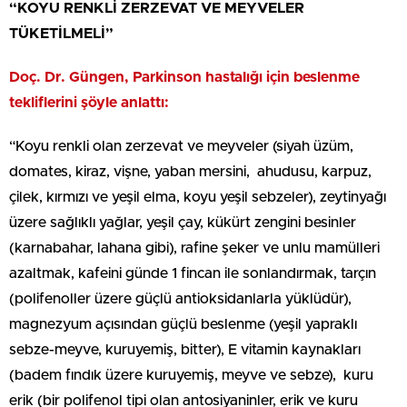
“KOYU RENKLİ ZERZEVAT VE MEYVELER
TÜKETİLMELİ”
Doç. Dr. Güngen, Parkinson hastalığı için beslenme
tekliflerini şöyle anlattı:
“Koyu renkli olan zerzevat ve meyveler (siyah üzüm,
domates, kiraz, vişne, yaban mersini, ahudusu, karpuz,
çilek, kırmızı ve yeşil elma, koyu yeşil sebzeler), zeytinyağı
üzere sağlıklı yağlar, yeşil çay, kükürt zengini besinler
(karnabahar, lahana gibi), rafine şeker ve unlu mamülleri
azaltmak, kafeini günde 1 fincan ile sonlandırmak, tarçın
(polifenoller üzere güçlü antioksidanlarla yüklüdür),
magnezyum açısından güçlü beslenme (yeşil yapraklı
sebze-meyve, kuruyemiş, bitter), E vitamin kaynakları
(badem fındık üzere kuruyemiş, meyve ve sebze), kuru
erik (bir polifenol tipi olan antosiyaninler, erik ve kuru