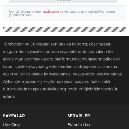
Gönderdiğiniz yorum
moderasyon
ekibi tarafından incelendikten sonra
yayınlanacaktır.
Türkiye'den ve Dünya’dan son dakika haberler, köşe yazıları,
magazinden siyasete, spordan seyahate bütün konuların tek
adresi muglasondakika.org platformunda; muglasondakika.org
haber içerikleri kaynak gösterilmeden alıntı yapılamaz, kanuna
aykırı ve izinsiz olarak kopyalanamaz, başka yerde yayınlanamaz.
Aykırı işlem yapan kişi/kişiler için yasal başvuru hakkı saklı
tutulmaktadır.muglasondakika.org tercih ettiğiniz için teşekkür
ederiz.
SAYFALAR
SERVİSLER
Üye Girişi
Futbol İddaa