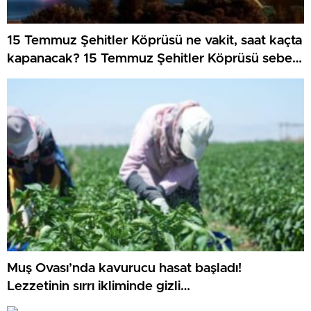
15 Temmuz Şehitler Köprüsü ne vakit, saat kaçta
kapanacak? 15 Temmuz Şehitler Köprüsü sebep
kapanacak, alternatif güzergahlar neresi olacak?
Muş Ovası’nda kavurucu hasat başladı!
Lezzetinin sırrı ikliminde gizli…