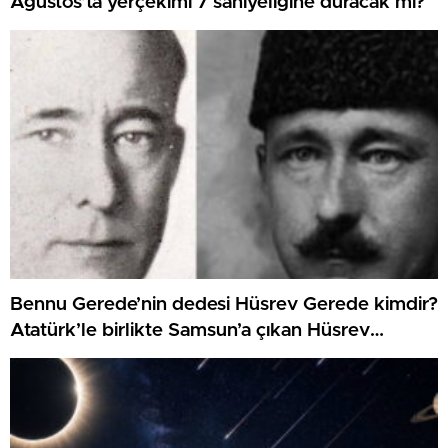
Ağustos’ta yerçekimi 7 saniyeliğine duracak mı?
Bennu Gerede’nin dedesi Hüsrev Gerede kimdir?
Atatürk’le birlikte Samsun’a çıkan Hüsrev
Gerede’nin hayatı…