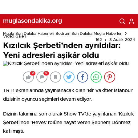
muglasondakika.org
Muğla Son Dakika Haberleri Bodrum Son Dakika Muğla Haberleri
Video Galeri
162
3 Aralık 2024
Kızılcık Şerbeti’nden ayrıldılar:
Yeni adresleri aşikâr oldu
0
0
TRT1 ekranlarında yayınlanacak olan ‘Bir Vakitler İstanbul’
dizisinin oyuncu seçimleri devam ediyor.
Dizinin takımına son olarak Show TV’de yayınlanan ‘Kızılcık
Şerbeti’nde ‘Heves’ rolüne hayat veren Şebnem Dönmez
katılmıştı.