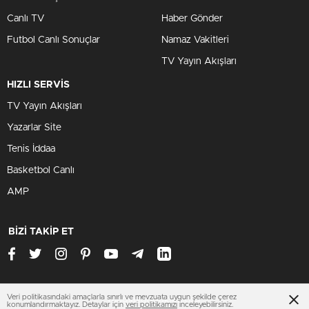
Canlı TV
Haber Gönder
Futbol Canlı Sonuçlar
Namaz Vakitleri
TV Yayın Akışları
HIZLI SERVİS
TV Yayın Akışları
Yazarlar Site
Tenis İddaa
Basketbol Canlı
AMP
BİZİ TAKİP ET
Veri politikasındaki amaçlarla sınırlı ve mevzuata uygun şekilde çerez
muglasondakika.org
konumlandırmaktayız. Detaylar için
veri politikamızı
inceleyebilirsiniz.