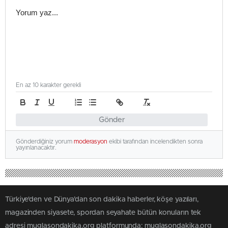
En az 10 karakter gerekli
Gönder
Gönderdiğiniz yorum
moderasyon
ekibi tarafından incelendikten sonra
yayınlanacaktır.
Türkiye'den ve Dünya’dan son dakika haberler, köşe yazıları,
magazinden siyasete, spordan seyahate bütün konuların tek
adresi muglasondakika.org platformunda; muglasondakika.org