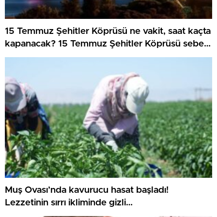
15 Temmuz Şehitler Köprüsü ne vakit, saat kaçta
kapanacak? 15 Temmuz Şehitler Köprüsü sebep
kapanacak, alternatif güzergahlar neresi olacak?
Muş Ovası’nda kavurucu hasat başladı!
Lezzetinin sırrı ikliminde gizli…